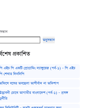
সন্ধান
অনুসন্ধান
্বশেষ প্রকাশিত
পি এইচ পি একটি প্রোগ্রামিং ল্যাঙ্গুয়েজ (পর্ব-১) – পি এইচ
পি শেখার দিনলিপি
অফিসে বসের অবহেলা আশীর্বাদ না অভিশাপ
উদ্ভাবনী চোখে আগামীর বাংলাদেশ (পর্ব-১) – প্রসঙ্গ
দুর্নীতি
জব সিকিউরিটি – কতটা গুরুত্বপূর্ণ আপনার জন্য