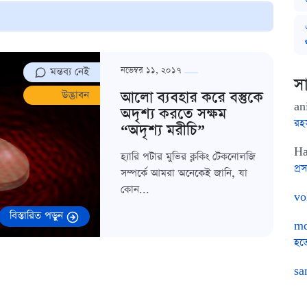
মন্তব্য নেই
নভেম্বর ১১, ২০১৭
সা
আলো ব্যবহার করে বস্তুকে
উদ্ভাবন
an
অদৃশ্য করতে সক্ষম
রহ
“অদৃশ্য মরীচি”
Ha
হ্যারি পটার মুভির ক্লকিং টেকনোলজি
প্রস
সম্পর্কে আমরা অনেকেই জানি, যা
কোন...
vo
বিস্তারিত পড়ুন
md
হত
sa