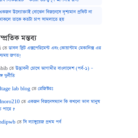
একজন উদ্যোক্তাই বোঝেন বিজনেসে দৃশ্যমান প্রফিট না
থাকলে তাকে কতটা চাপ সামলাতে হয়
ম্প্রতিক মন্তব্য
i
তে
ডাবল স্লিট এক্সপেরিমেন্ট এবং কোয়ান্টাম মেকানিক্স এর
স্যময় জগত!
bib
তে
উদ্ভাবনী চোখে আগামীর বাংলাদেশ (পর্ব-১) –
ঙ্গ দুর্নীতি
ltage lab blog
তে
রেজিস্টরঃ
noro210
তে
একজন বিজনেসম্যান কি কখনো ভাল মানুষ
ে পারে ?
ndipwb
তে
সি ল্যাঙ্গুয়েজ প্রথম পর্ব