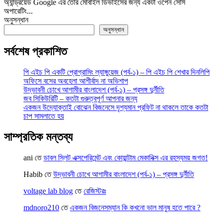
অ্যান্ড্রয়েড Google এর তৈরি মোবাইল ডিভাইসের জন্য একটা ওপেন সোর্স
অপারেটিং...
অনুসন্ধান
অনুসন্ধান
সর্বশেষ প্রকাশিত
পি এইচ পি একটি প্রোগ্রামিং ল্যাঙ্গুয়েজ (পর্ব-১) – পি এইচ পি শেখার দিনলিপি
অফিসে বসের অবহেলা আশীর্বাদ না অভিশাপ
উদ্ভাবনী চোখে আগামীর বাংলাদেশ (পর্ব-১) – প্রসঙ্গ দুর্নীতি
জব সিকিউরিটি – কতটা গুরুত্বপূর্ণ আপনার জন্য
একজন উদ্যোক্তাই বোঝেন বিজনেসে দৃশ্যমান প্রফিট না থাকলে তাকে কতটা
চাপ সামলাতে হয়
সাম্প্রতিক মন্তব্য
ani
তে
ডাবল স্লিট এক্সপেরিমেন্ট এবং কোয়ান্টাম মেকানিক্স এর রহস্যময় জগত!
Habib
তে
উদ্ভাবনী চোখে আগামীর বাংলাদেশ (পর্ব-১) – প্রসঙ্গ দুর্নীতি
voltage lab blog
তে
রেজিস্টরঃ
mdnoro210
তে
একজন বিজনেসম্যান কি কখনো ভাল মানুষ হতে পারে ?